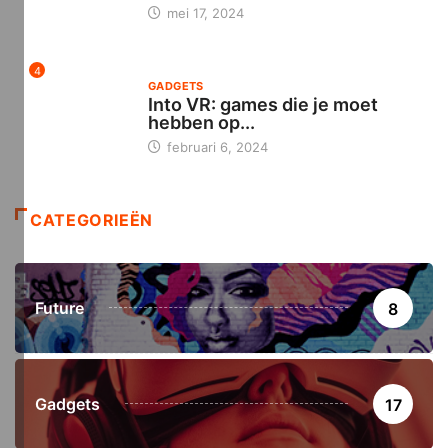
mei 17, 2024
4
GADGETS
Into VR: games die je moet
hebben op...
februari 6, 2024
CATEGORIEËN
Future
8
Gadgets
17