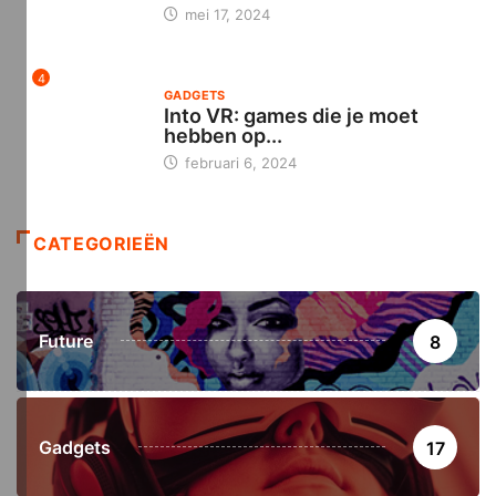
mei 17, 2024
4
GADGETS
Into VR: games die je moet
hebben op...
februari 6, 2024
CATEGORIEËN
Future
8
Gadgets
17