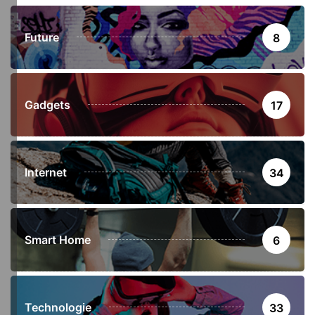
Future
8
Gadgets
17
Internet
34
Smart Home
6
Technologie
33