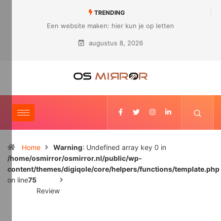
TRENDING
aken: hier kun je op letten
Hoe ziet een modern bedrijf er uit?
augustus 8, 2026
Home
Warning
: Undefined array key 0 in
/home/osmirror/osmirror.nl/public/wp-
content/themes/digiqole/core/helpers/functions/template.php
on line
75
Review