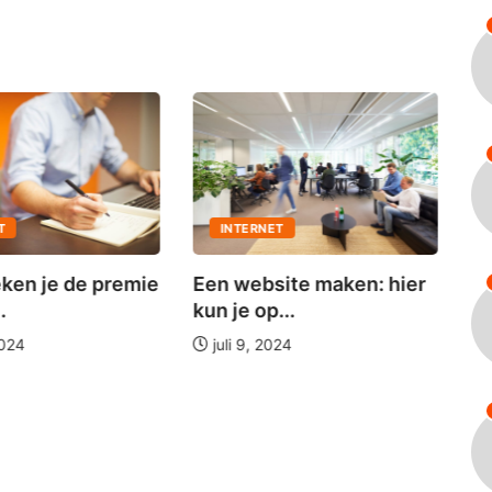
T
INTERNET
ken je de premie
Ho
Een website maken: hier
.
be
kun je op...
2024
juli 9, 2024