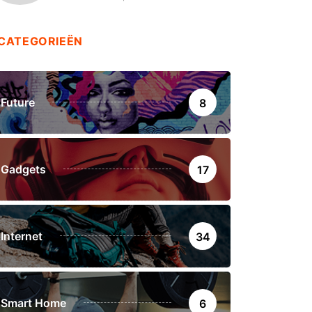
CATEGORIEËN
Future
8
Gadgets
17
Internet
34
Smart Home
6