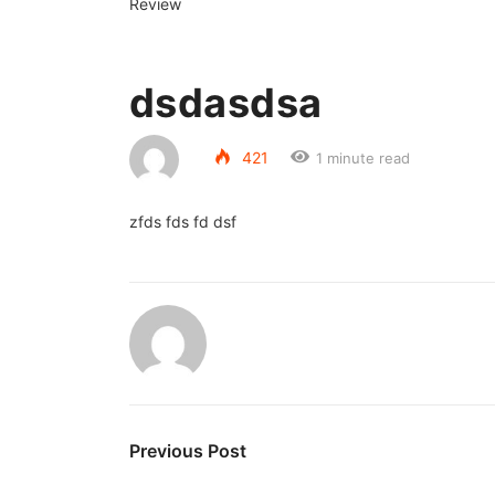
Review
dsdasdsa
421
1 minute read
zfds fds fd dsf
Previous Post