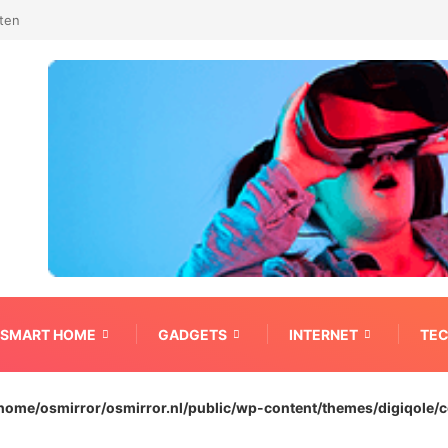
n bedrijf er uit?
SMART HOME
GADGETS
INTERNET
TE
home/osmirror/osmirror.nl/public/wp-content/themes/digiqole/c