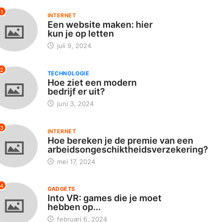
1
INTERNET
Een website maken: hier
kun je op letten
juli 9, 2024
2
TECHNOLOGIE
Hoe ziet een modern
bedrijf er uit?
juni 3, 2024
TECHNOLOGIE
INTERNET
e ziet een modern
Hoe bereken je de premi
3
INTERNET
drijf er uit?
van een...
Hoe bereken je de premie van een
arbeidsongeschiktheidsverzekering?
juni 3, 2024
mei 17, 2024
mei 17, 2024
4
GADGETS
Into VR: games die je moet
hebben op...
februari 6, 2024