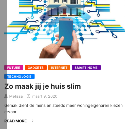
FUTURE
GADGETS
INTERNET
SMART HOME
TECHNOLOGIE
Zo maak jij je huis slim
Melissa
maart 9, 2020
Gemak dient de mens en steeds meer woningeigenaren kiezen
ervoor
READ MORE