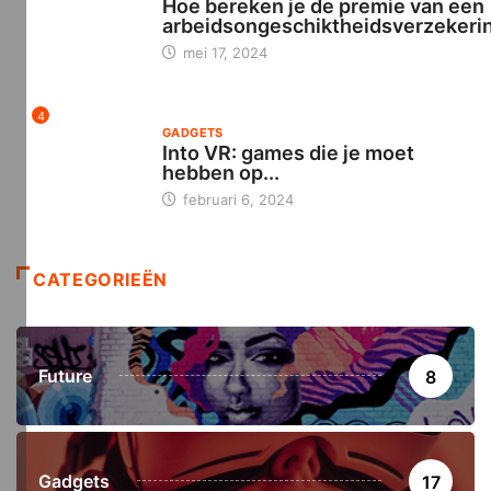
Hoe bereken je de premie van een
arbeidsongeschiktheidsverzekeri
mei 17, 2024
4
GADGETS
Into VR: games die je moet
hebben op...
februari 6, 2024
CATEGORIEËN
Future
8
Gadgets
17