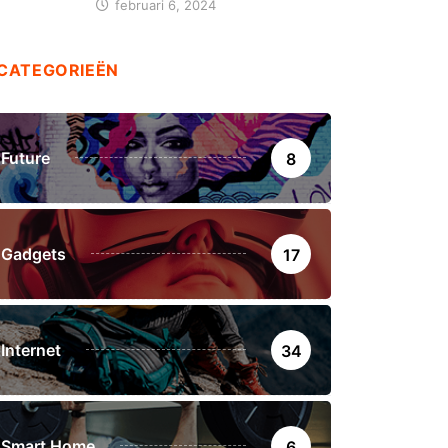
februari 6, 2024
CATEGORIEËN
Future
8
Gadgets
17
Internet
34
Smart Home
6