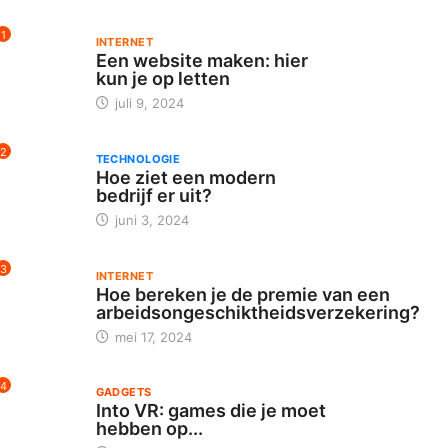
1
INTERNET
Een website maken: hier
kun je op letten
juli 9, 2024
2
TECHNOLOGIE
Hoe ziet een modern
bedrijf er uit?
juni 3, 2024
3
INTERNET
Hoe bereken je de premie van een
arbeidsongeschiktheidsverzekering?
mei 17, 2024
4
GADGETS
Into VR: games die je moet
hebben op...